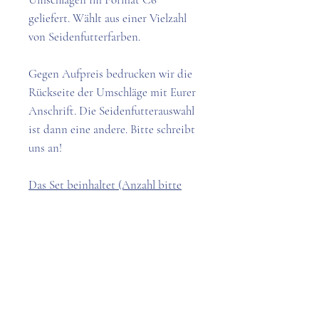
geliefert. Wählt aus einer Vielzahl
von Seidenfutterfarben.
Gegen Aufpreis bedrucken wir die
Rückseite der Umschläge mit Eurer
Anschrift. Die Seidenfutterauswahl
ist dann eine andere. Bitte schreibt
uns an!
Das Set beinhaltet (Anzahl bitte
auswählen):
25-250 Karten
25-250 Umschläge
Semi-Bespoke-Service: Kleine
Änderungen setzen wir gerne für
Dich um.