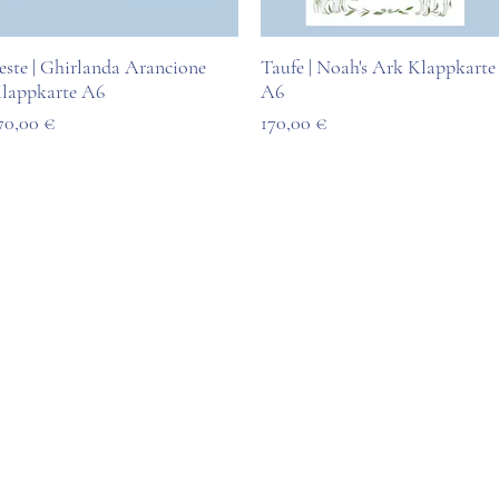
este | Ghirlanda Arancione
Schnellansicht
Taufe | Noah's Ark Klappkarte
Schnellansicht
lappkarte A6
A6
reis
Preis
70,00 €
170,00 €