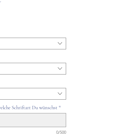
welche Schriftart Du wünschst
*
0/500