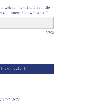
ier welchen Text Du Dir für die
r die Innenseiten wünschst.
*
0/500
 den Warenkorb
VE Wasserfarben Illustration
ND POLICY
karton (matt, reinweiß,
sende Umschläge mit