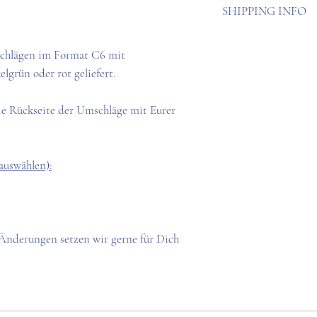
Personalisierte Pro
SHIPPING INFO
Seidenfutter.
werden.
Die Lieferung erfol
schlägen im Format C6 mit
Zahlungseingang un
lgrün oder rot geliefert.
sind nicht im Preis 
e Rückseite der Umschläge mit Eurer
auswählen):
 Änderungen setzen wir gerne für Dich