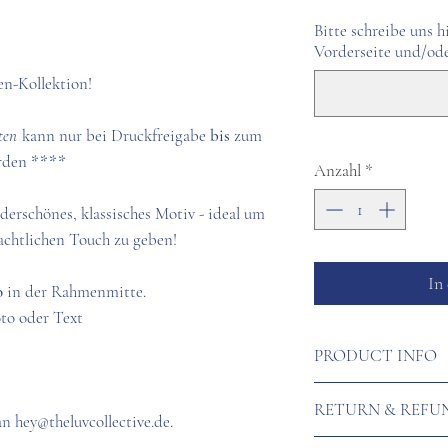
Bitte schreibe uns h
Vorderseite und/ode
en-Kollektion!
ten
kann nur bei Druckfreigabe
bis
zum
erden
****
Anzahl
*
derschönes, klassisches Motiv - ideal um
chtlichen Touch zu geben!
In
o
in der Rahmenmitte.
Foto oder Text
PRODUCT INFO
THE LUV COLLECTI
RETURN & REFU
gedruckt auf Design
n hey@theluvcollective.de.
300g) und dazu pas